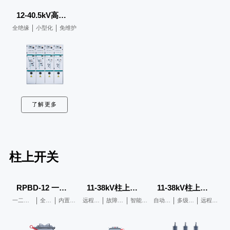
12-40.5kV高压开闭站专用配电盘
全绝缘
小型化
免维护
了解更多
柱上开关
RPBD-12 一二次深度融合柱上开关
11-38kV柱上负荷开关
11-38kV柱上重合器
一二次深度融合
全息感知
内置电动隔离
远程控制
故障定位
智能保护
自动重合
多级操作
远程监控